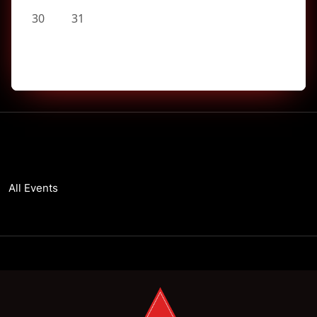
30
31
All Events